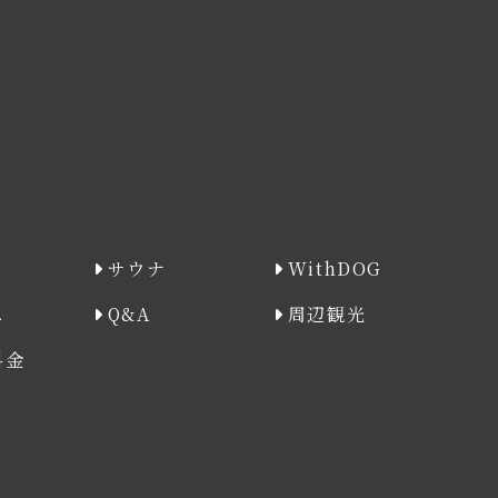
サウナ
WithDOG
ス
Q&A
周辺観光
料金